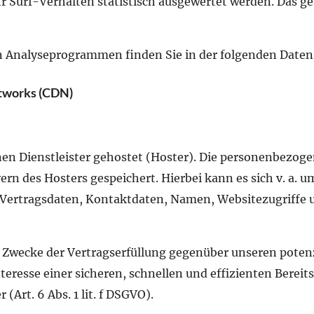
r Surf-Verhalten statistisch ausgewertet werden. Das g
en Analyseprogrammen finden Sie in der folgenden Daten
etworks (CDN)
en Dienstleister gehostet (Hoster). Die personenbezoge
ern des Hosters gespeichert. Hierbei kann es sich v. a.
rtragsdaten, Kontaktdaten, Namen, Websitezugriffe und
m Zwecke der Vertragserfüllung gegenüber unseren pot
Interesse einer sicheren, schnellen und effizienten Bere
(Art. 6 Abs. 1 lit. f DSGVO).